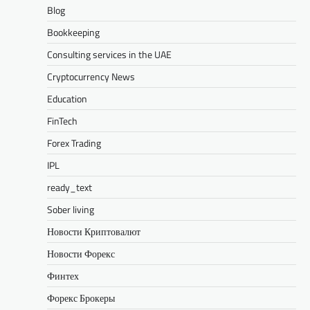
Blog
Bookkeeping
Consulting services in the UAE
Cryptocurrency News
Education
FinTech
Forex Trading
IPL
ready_text
Sober living
Новости Криптовалют
Новости Форекс
Финтех
Форекс Брокеры