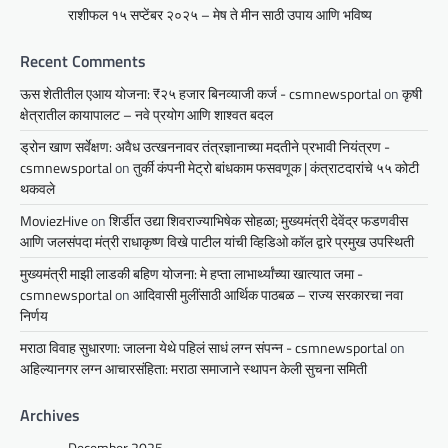
राशीफल १५ सप्टेंबर २०२५ – मेष ते मीन साठी उपाय आणि भविष्य
Recent Comments
ऊस शेतीतील एआय योजना: ₹२५ हजार बिनव्याजी कर्ज - csmnewsportal
on
कृषी
क्षेत्रातील कायापालट – नवे प्रयोग आणि शाश्वत बदल
ड्रोन खाण सर्वेक्षण: अवैध उत्खननावर तंत्रज्ञानाच्या मदतीने प्रभावी नियंत्रण -
csmnewsportal
on
तुर्की कंपनी मेट्रो बांधकाम फसवणूक | कंत्राटदारांचे ५५ कोटी
थकवले
MoviezHive
on
शिर्डीत उद्या शिवराज्याभिषेक सोहळा; मुख्यमंत्री देवेंद्र फडणवीस
आणि जलसंपदा मंत्री राधाकृष्ण विखे पाटील यांची व्हिडिओ कॉल द्वारे प्रमुख उपस्थिती
मुख्यमंत्री माझी लाडकी बहिण योजना: मे हप्ता लाभार्थ्यांच्या खात्यात जमा -
csmnewsportal
on
आदिवासी मुलींसाठी आर्थिक पाठबळ – राज्य सरकारचा नवा
निर्णय
मराठा विवाह सुधारणा: जालना येथे पहिलं साधं लग्न संपन्न - csmnewsportal
on
अहिल्यानगर लग्न आचारसंहिता: मराठा समाजाने स्थापन केली सुचना समिती
Archives
December 2025