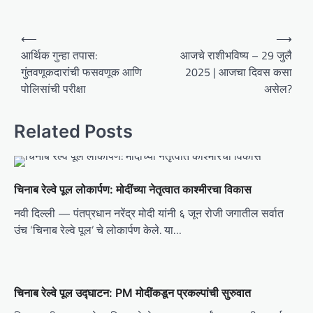
P
⟵
⟶
o
आर्थिक गुन्हा तपास:
आजचे राशीभविष्य – 29 जुलै
गुंतवणूकदारांची फसवणूक आणि
2025 | आजचा दिवस कसा
s
पोलिसांची परीक्षा
असेल?
t
n
Related Posts
a
v
i
चिनाब रेल्वे पूल लोकार्पण: मोदींच्या नेतृत्वात काश्मीरचा विकास
g
नवी दिल्ली — पंतप्रधान नरेंद्र मोदी यांनी ६ जून रोजी जगातील सर्वात
a
उंच ‘चिनाब रेल्वे पूल’ चे लोकार्पण केले. या…
t
i
o
चिनाब रेल्वे पूल उद्घाटन: PM मोदींकडून प्रकल्पांची सुरुवात