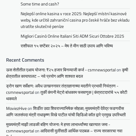
Some time and cash?
Nejlepší online kasina v roce 2025: Nejlepší místní kasinové
weby, kde určitě zahraniční casina pro české hráče bez vkladu
utratíte skutečné peníze
Migliori Casinò Online Italiani Siti ADM Sicuri Ottobre 2025
राशीफल १५ सप्टेंबर २०२५ – मेष ते मीन साठी उपाय आणि भविष्य
Recent Comments
ऊस शेतीतील एआय योजना: ₹२५ हजार बिनव्याजी कर्ज - csmnewsportal
on
कृषी
क्षेत्रातील कायापालट – नवे प्रयोग आणि शाश्वत बदल
ड्रोन खाण सर्वेक्षण: अवैध उत्खननावर तंत्रज्ञानाच्या मदतीने प्रभावी नियंत्रण -
csmnewsportal
on
तुर्की कंपनी मेट्रो बांधकाम फसवणूक | कंत्राटदारांचे ५५ कोटी
थकवले
MoviezHive
on
शिर्डीत उद्या शिवराज्याभिषेक सोहळा; मुख्यमंत्री देवेंद्र फडणवीस
आणि जलसंपदा मंत्री राधाकृष्ण विखे पाटील यांची व्हिडिओ कॉल द्वारे प्रमुख उपस्थिती
मुख्यमंत्री माझी लाडकी बहिण योजना: मे हप्ता लाभार्थ्यांच्या खात्यात जमा -
csmnewsportal
on
आदिवासी मुलींसाठी आर्थिक पाठबळ – राज्य सरकारचा नवा