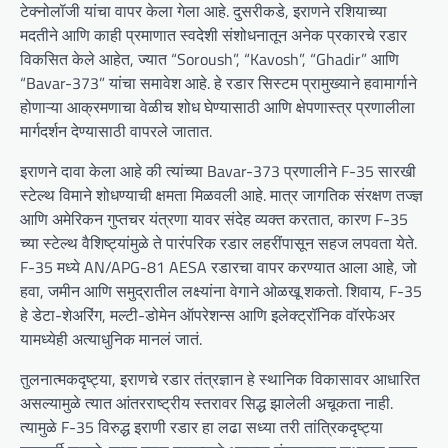
टेक्नोलॉजी यांचा वापर केला गेला आहे. दुसरीकडे, इराणने रशियाच्या
मदतीने आणि काही प्रमाणात स्वदेशी संशोधनातून अनेक प्रकारचे रडार
विकसित केले आहेत, ज्यात “Soroush”, “Kavosh”, “Ghadir” आणि
“Bavar-373” यांचा समावेश आहे. हे रडार सिस्टम प्रामुख्याने हवामार्गाने
होणाऱ्या आक्रमणाचा वेळीच शोध घेण्यासाठी आणि क्षेपणास्त्र प्रणालीला
मार्गदर्शन देण्यासाठी वापरले जातात.
इराणने दावा केला आहे की त्यांच्या Bavar-373 प्रणालीने F-35 सारखी
स्टेल्थ विमाने शोधण्याची क्षमता मिळवली आहे. मात्र जागतिक संरक्षण तज्ज्ञ
आणि अमेरिकन गुप्तचर यंत्रणा यावर संदेह व्यक्त करतात, कारण F-35
च्या स्टेल्थ वैशिष्ट्यांमुळे ते पारंपरिक रडार लहरींपासून सहज लपवता येते.
F-35 मध्ये AN/APG-81 AESA रडारचा वापर करण्यात आला आहे, जो
हवा, जमीन आणि समुद्रातील लक्ष्यांना वेगाने ओळखू शकतो. शिवाय, F-35
हे डेटा-शेअरिंग, मल्टी-डोमेन ऑपरेशन्स आणि इलेक्ट्रॉनिक वॉरफेअर
यामध्येही अत्याधुनिक मानलं जातं.
तुलनात्मकदृष्ट्या, इराणचे रडार तंत्रज्ञान हे स्थानिक विकासावर आधारित
असल्यामुळे त्यात आंतरराष्ट्रीय स्तरावर सिद्ध झालेली अचूकता नाही.
त्यामुळे F-35 विरुद्ध इराणी रडार हा लढा सध्या तरी तांत्रिकदृष्ट्या