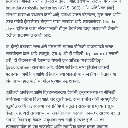
इराणनेही आपली संरक्षण तयारी वाढवली आहे. इराणच्या संरक्षण मंत्रालयानं
boundary missile batteries (जसे S-300) आणि अतिरिक्त हवाई
संरक्षण व्यवस्था स्थापन केली आहे. यामध्ये सतत पॅट्रॉल्स, गुप्त गश्त आणि
उच्च गतीचे इंटरसेप्टर यंत्रणा यांचा समावेश आहे. त्याचबरोबर, Ghadir-
class डुब्लिंक कक्षा संरक्षणासाठी टीपुन ठेवलेल्या टाकू जहाजांची तैनाती
देखील वाढवण्यात आली आहे.
या दोन्ही देशांच्या सत्ताधारी मंडळांनी त्यांच्या सैनिकी योजनांमध्ये सतत
समायोजन केले आहे. त्यामुळे, एफ‑३५ची ही पहिली deployment नसली
तरी, ही केंद्रस्थानी ठेवण्यात येणारी एक अधिक “प्रोव्हकॅटिव्ह़”
(provocative) हालचाल आहे. दक्षिण आशिया, मध्यपूर्वेतील लष्करी
गठबन्धन, अमेरिका आणि रशिया यांच्या भोवतीच्या राजकीय गणितावर या
विमानांच्या हालचालींचा मोठा प्रभाव पडू शकतो.
एकीकडे अमेरिका आणि ब्रिटनसारख्या देशांनी इस्रायलच्या या सैनिकी
निर्णयाला पाठिंबा दिला आहे. तर दुसरीकडे, रूस व चीन यांनी मध्यपूर्वेतील
युद्धपोत आणि दडपणाच्या रणनीतींमध्ये संतुलन राखण्याचा प्रयत्न सुरू
केला आहे. असे तणावाच्या या संकमित वातावरणात, एफ‑३५ सारखा प्रगत
लढाऊ विमान हा केवळ आयुधाचा संच नाही हे स्पष्ट होते — तर
त्याच्यासमवेत तो एक राजकीय आणि सामरिक घटक बनतो ज्यामुळे