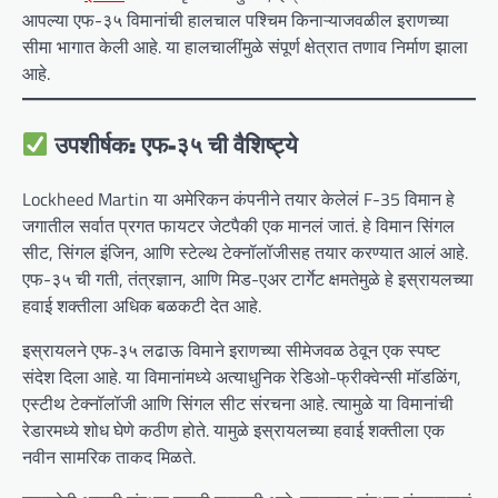
आपल्या एफ-३५ विमानांची हालचाल पश्चिम किनाऱ्याजवळील इराणच्या
सीमा भागात केली आहे. या हालचालींमुळे संपूर्ण क्षेत्रात तणाव निर्माण झाला
आहे.
उपशीर्षक: एफ-३५ ची वैशिष्ट्ये
Lockheed Martin या अमेरिकन कंपनीने तयार केलेलं F-35 विमान हे
जगातील सर्वात प्रगत फायटर जेटपैकी एक मानलं जातं. हे विमान सिंगल
सीट, सिंगल इंजिन, आणि स्टेल्थ टेक्नॉलॉजीसह तयार करण्यात आलं आहे.
एफ-३५ ची गती, तंत्रज्ञान, आणि मिड-एअर टार्गेट क्षमतेमुळे हे इस्रायलच्या
हवाई शक्तीला अधिक बळकटी देत आहे.
इस्रायलने एफ‑३५ लढाऊ विमाने इराणच्या सीमेजवळ ठेवून एक स्पष्ट
संदेश दिला आहे. या विमानांमध्ये अत्याधुनिक रेडिओ-फ्रीक्वेन्सी मॉडळिंग,
एस्टीथ टेक्नॉलॉजी आणि सिंगल सीट संरचना आहे. त्यामुळे या विमानांची
रेडारमध्ये शोध घेणे कठीण होते. यामुळे इस्रायलच्या हवाई शक्तीला एक
नवीन सामरिक ताकद मिळते.