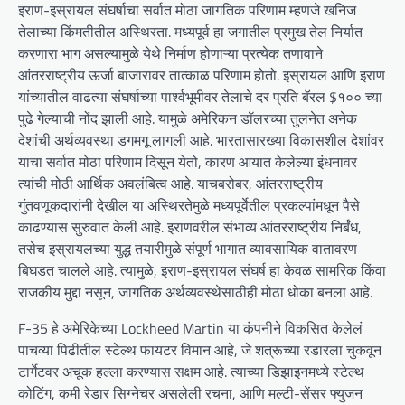
इराण-इस्रायल संघर्षाचा सर्वात मोठा जागतिक परिणाम म्हणजे खनिज
तेलाच्या किंमतीतील अस्थिरता. मध्यपूर्व हा जगातील प्रमुख तेल निर्यात
करणारा भाग असल्यामुळे येथे निर्माण होणाऱ्या प्रत्येक तणावाने
आंतरराष्ट्रीय ऊर्जा बाजारावर तात्काळ परिणाम होतो. इस्रायल आणि इराण
यांच्यातील वाढत्या संघर्षाच्या पार्श्वभूमीवर तेलाचे दर प्रति बॅरल $१०० च्या
पुढे गेल्याची नोंद झाली आहे. यामुळे अमेरिकन डॉलरच्या तुलनेत अनेक
देशांची अर्थव्यवस्था डगमगू लागली आहे. भारतासारख्या विकासशील देशांवर
याचा सर्वात मोठा परिणाम दिसून येतो, कारण आयात केलेल्या इंधनावर
त्यांची मोठी आर्थिक अवलंबित्व आहे. याचबरोबर, आंतरराष्ट्रीय
गुंतवणूकदारांनी देखील या अस्थिरतेमुळे मध्यपूर्वेतील प्रकल्पांमधून पैसे
काढण्यास सुरुवात केली आहे. इराणवरील संभाव्य आंतरराष्ट्रीय निर्बंध,
तसेच इस्रायलच्या युद्ध तयारीमुळे संपूर्ण भागात व्यावसायिक वातावरण
बिघडत चालले आहे. त्यामुळे, इराण-इस्रायल संघर्ष हा केवळ सामरिक किंवा
राजकीय मुद्दा नसून, जागतिक अर्थव्यवस्थेसाठीही मोठा धोका बनला आहे.
F-35 हे अमेरिकेच्या Lockheed Martin या कंपनीने विकसित केलेलं
पाचव्या पिढीतील स्टेल्थ फायटर विमान आहे, जे शत्रूच्या रडारला चुकवून
टार्गेटवर अचूक हल्ला करण्यास सक्षम आहे. त्याच्या डिझाइनमध्ये स्टेल्थ
कोटिंग, कमी रेडार सिग्नेचर असलेली रचना, आणि मल्टी-सेंसर फ्युजन