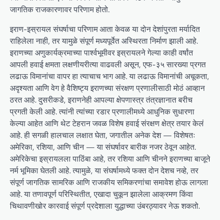
जागतिक राजकारणावर परिणाम होतो.
इराण-इस्रायल संघर्षाचा परिणाम आता केवळ या दोन देशांपुरता मर्यादित
राहिलेला नाही, तर यामुळे संपूर्ण मध्यपूर्वेत अस्थिरता निर्माण झाली आहे.
इराणच्या अणुकार्यक्रमाच्या पार्श्वभूमीवर इस्रायलने गेल्या काही वर्षांत
आपली हवाई क्षमता लक्षणीयरीत्या वाढवली असून, एफ-३५ सारख्या प्रगत
लढाऊ विमानांचा वापर हा त्याचाच भाग आहे. या लढाऊ विमानांची अचूकता,
अदृश्यता आणि वेग हे वैशिष्ट्य इराणच्या संरक्षण प्रणालीसाठी मोठं आव्हान
ठरत आहे. दुसरीकडे, इराणनेही आपल्या क्षेपणास्त्र तंत्रज्ञानात बरीच
प्रगती केली आहे. त्यांनी त्यांच्या रडार प्रणालीमध्ये आधुनिक सुधारणा
केल्या आहेत आणि थेट टेहरान जवळ विशेष हवाई संरक्षण क्षेत्र तयार केलं
आहे. ही सगळी हालचाल लक्षात घेता, जगातील अनेक देश — विशेषतः
अमेरिका, रशिया, आणि चीन — या संघर्षावर बारीक नजर ठेवून आहेत.
अमेरिकेचा इस्रायलला पाठिंबा आहे, तर रशिया आणि चीनने इराणच्या बाजूने
नर्म भूमिका घेतली आहे. त्यामुळे, या संघर्षामध्ये फक्त दोन देशच नव्हे, तर
संपूर्ण जागतिक सामरिक आणि राजकीय समिकरणांचा समावेश होऊ लागला
आहे. या तणावपूर्ण परिस्थितीत, एखादा चुकून झालेला आक्रमण किंवा
चिथावणीखोर कारवाई संपूर्ण प्रदेशाला युद्धाच्या उंबरठ्यावर नेऊ शकतो.