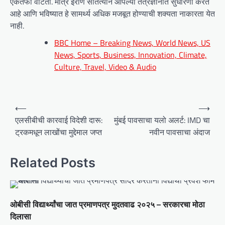
एकतर्फी वाटतो. मात्र इराण सातत्याने आपल्या तंत्रज्ञानात सुधारणा करत
आहे आणि भविष्यात हे सामर्थ्य अधिक मजबूत होण्याची शक्यता नाकारता येत
नाही.
BBC Home – Breaking News, World News, US
News, Sports, Business, Innovation, Climate,
Culture, Travel, Video & Audio
P
⟵
⟶
o
एलसीबीची कारवाई विदेशी दारू:
मुंबई पावसाचा यलो अलर्ट: IMD चा
ट्रकमधून लाखोंचा मुद्देमाल जप्त
नवीन पावसाचा अंदाज
s
t
Related Posts
n
a
v
ओबीसी विद्यार्थ्यांचा जात प्रमाणपत्र मुदतवाढ २०२५ – सरकारचा मोठा
i
दिलासा