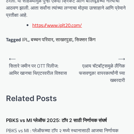
ठरला. या सोहळ्यामुळे पुन्हा एकदा क्रिकेट आणि बॉलिवूडच्या नात्याची
आठवण झाली. आता सर्वांना त्यांच्या लग्नाचा मोठ्या उत्साहाने आणि प्रेमाने
प्रतीक्षा आहे.
https://www.iplt20.com/
Tagged
IPL
,
बच्चन परिवार
,
साखरपुडा
,
सिक्सर किंग
P
⟵
⟶
o
सितारे जमीन पर OTT रिलीज:
एआय चॅटबॉट्समुळे लैंगिक
आमिर खानचा थिएटरवरील विश्वास
फसवणूक! वापरकर्त्यांनी घ्या
s
खबरदारी
t
n
Related Posts
a
v
i
PBKS vs MI प्लेऑफ 2025: टॉप 2 साठी निर्णायक संघर्ष
g
PBKS vs MI : प्लेऑफच्या टॉप २ मध्ये स्थानासाठी आजचा निर्णायक