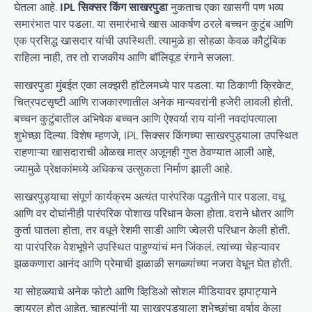
घेतला आहे.
IPL सिक्सर किंग साखरपुडा
नुकताच एका खासगी पण भव्य
समारंभात पार पडला. या समारंभाचे खास आकर्षण ठरले बच्चन कुटुंब आणि
एक प्रसिद्ध खासदार यांची उपस्थिती. त्यामुळे हा सोहळा केवळ कौटुंबिक
राहिला नाही, तर तो राजकीय आणि बॉलिवूड रंगाने सजला.
साखरपुडा मुंबईत एका लक्झरी हॉटेलमध्ये पार पडला. या ठिकाणी क्रिकेट,
चित्रपटसृष्टी आणि राजकारणातील अनेक मान्यवरांनी हजेरी लावली होती.
बच्चन कुटुंबातील अभिषेक बच्चन आणि ऐश्वर्या राय यांनी नवदांपत्याला
शुभेच्छा दिल्या. विशेष म्हणजे, IPL सिक्सर किंगच्या साखरपुड्याला उपस्थित
राहणाऱ्या खासदाराची ओळख मात्र अजूनही गुप्त ठेवण्यात आली आहे,
ज्यामुळे प्रेक्षकांमध्ये अधिकच उत्सुकता निर्माण झाली आहे.
साखरपुड्याचा संपूर्ण कार्यक्रम अत्यंत पारंपरिक पद्धतीने पार पडला. वधू
आणि वर दोघांनीही पारंपरिक पोशाख परिधान केला होता. वराने धोतर आणि
कुर्ता घातला होता, तर वधूने रेशमी साडी आणि ज्वेलरी परिधान केली होती.
या पारंपरिक वेशभूषेने उपस्थित पाहुण्यांचं मन जिंकलं. त्यांच्या चेहऱ्यावर
झळकणारा आनंद आणि प्रेमाची झळाळी सगळ्यांच्या नजरा वेधून घेत होती.
या सोहळ्याचे अनेक फोटो आणि व्हिडिओ सोशल मीडियावर झपाट्याने
व्हायरल होत आहेत. चाहत्यांनी या साखरपुड्याला शुभेच्छांचा वर्षाव केला