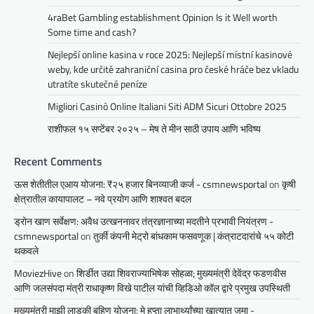
4raBet Gambling establishment Opinion Is it Well worth
Some time and cash?
Nejlepší online kasina v roce 2025: Nejlepší místní kasinové
weby, kde určitě zahraniční casina pro české hráče bez vkladu
utratíte skutečné peníze
Migliori Casinò Online Italiani Siti ADM Sicuri Ottobre 2025
राशीफल १५ सप्टेंबर २०२५ – मेष ते मीन साठी उपाय आणि भविष्य
Recent Comments
ऊस शेतीतील एआय योजना: ₹२५ हजार बिनव्याजी कर्ज - csmnewsportal
on
कृषी
क्षेत्रातील कायापालट – नवे प्रयोग आणि शाश्वत बदल
ड्रोन खाण सर्वेक्षण: अवैध उत्खननावर तंत्रज्ञानाच्या मदतीने प्रभावी नियंत्रण -
csmnewsportal
on
तुर्की कंपनी मेट्रो बांधकाम फसवणूक | कंत्राटदारांचे ५५ कोटी
थकवले
MoviezHive
on
शिर्डीत उद्या शिवराज्याभिषेक सोहळा; मुख्यमंत्री देवेंद्र फडणवीस
आणि जलसंपदा मंत्री राधाकृष्ण विखे पाटील यांची व्हिडिओ कॉल द्वारे प्रमुख उपस्थिती
मुख्यमंत्री माझी लाडकी बहिण योजना: मे हप्ता लाभार्थ्यांच्या खात्यात जमा -