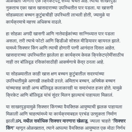
ओळखला जाणारा एक क्रिकेटपटू सध्या चर्चेत आहे. त्याचा साखरपुडा
नुकताच एका खास खासदाराच्या उपस्थितीत पार पडला. या खासगी
सोहळ्याला बच्चन कुटुंबाचीही उपस्थिती लाभली होती, ज्यामुळे या
कार्यक्रमाचे महत्त्व अधिकच वाढले.
हा सोहळा अगदी खासगी आणि नातेवाईकांच्या सान्निध्यात पार पडला
असला, तरी त्याचे फोटो आणि व्हिडीओ सोशल मीडियावर व्हायरल झाले.
यामध्ये सिक्सर किंग आणि त्याची होणारी पत्नी आनंदात दिसत आहेत.
खासदाराच्या उपस्थितीत झालेला हा कार्यक्रम केवळ क्रिकेटप्रेमींसाठीच
नाही तर बॉलिवूड रसिकांसाठीही आकर्षणाचे केंद्र ठरला आहे.
या सोहळ्यातील काही खास क्षण बच्चन कुटुंबातील सदस्यांच्या
उपस्थितीमुळे आणखी लक्षवेधी ठरले. अमिताभ बच्चन, अभिषेक बच्चन
यांच्यासह काही अन्य बॉलिवूड कलाकारही या समारंभात हजर होते. यामुळे
क्रिकेट आणि बॉलिवूड यांचं सुंदर मिलन झाल्याचं पाहायला मिळालं.
या साखरपुड्यामुळे सिक्सर किंगच्या वैयक्तिक आयुष्याची झलक पाहायला
मिळाली आणि चाहत्यांमध्ये या कार्यक्रमाबद्दल प्रचंड उत्सुकता निर्माण
झाली.
IPL मधील सर्वाधिक सिक्सर मारणारा खेळाडू
, ज्याला चाहते “
सिक्सर
किंग
” म्हणून ओळखतात, त्याने आपल्या वैयक्तिक आयुष्यात एक मोठा निर्णय