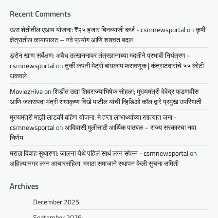
Recent Comments
ऊस शेतीतील एआय योजना: ₹२५ हजार बिनव्याजी कर्ज - csmnewsportal
on
कृषी
क्षेत्रातील कायापालट – नवे प्रयोग आणि शाश्वत बदल
ड्रोन खाण सर्वेक्षण: अवैध उत्खननावर तंत्रज्ञानाच्या मदतीने प्रभावी नियंत्रण -
csmnewsportal
on
तुर्की कंपनी मेट्रो बांधकाम फसवणूक | कंत्राटदारांचे ५५ कोटी
थकवले
MoviezHive
on
शिर्डीत उद्या शिवराज्याभिषेक सोहळा; मुख्यमंत्री देवेंद्र फडणवीस
आणि जलसंपदा मंत्री राधाकृष्ण विखे पाटील यांची व्हिडिओ कॉल द्वारे प्रमुख उपस्थिती
मुख्यमंत्री माझी लाडकी बहिण योजना: मे हप्ता लाभार्थ्यांच्या खात्यात जमा -
csmnewsportal
on
आदिवासी मुलींसाठी आर्थिक पाठबळ – राज्य सरकारचा नवा
निर्णय
मराठा विवाह सुधारणा: जालना येथे पहिलं साधं लग्न संपन्न - csmnewsportal
on
अहिल्यानगर लग्न आचारसंहिता: मराठा समाजाने स्थापन केली सुचना समिती
Archives
December 2025
September 2025