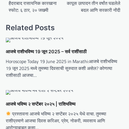
o
हैदराबाद रासायनिक कारखाना
कापूस उत्पादन तीन वर्षांत घडलेले
स्फोट: ६ ठार, २० जखमी
बदल आणि सरकारी नोंदी
s
t
Related Posts
n
a
v
आजचे राशीभविष्य 19 जून 2025 – सर्व राशींसाठी
i
Horoscope Today 19 June 2025 in Marathi:आजचे राशीभविष्य
g
19 जून 2025 मध्ये तुमच्या दिवसाची सुरुवात कशी असेल? कोणत्या
a
राशीसाठी आजचा…
t
i
o
आजचे भविष्य २ सप्टेंबर २०२५ | राशिभविष्य
n
प्रस्तावना आजचे भविष्य २ सप्टेंबर २०२५ येथे वाचा. तुमच्या
राशीप्रमाणे आजचा दिवस करिअर, प्रेम, नोकरी, व्यवसाय आणि
आरोग्याबाबत कसा…