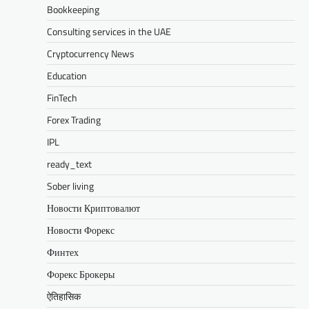
Bookkeeping
Consulting services in the UAE
Cryptocurrency News
Education
FinTech
Forex Trading
IPL
ready_text
Sober living
Новости Криптовалют
Новости Форекс
Финтех
Форекс Брокеры
ऐतिहासिक