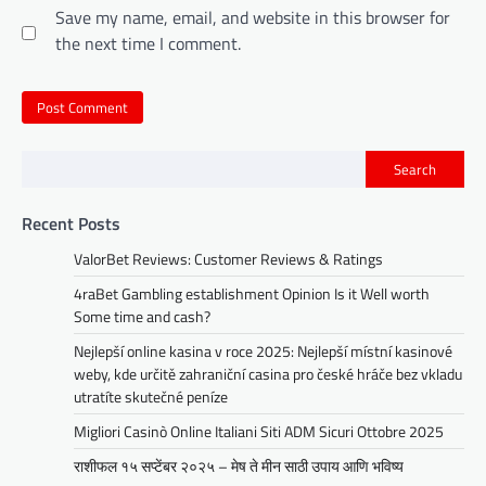
Save my name, email, and website in this browser for
the next time I comment.
Search
Recent Posts
ValorBet Reviews: Customer Reviews & Ratings
4raBet Gambling establishment Opinion Is it Well worth
Some time and cash?
Nejlepší online kasina v roce 2025: Nejlepší místní kasinové
weby, kde určitě zahraniční casina pro české hráče bez vkladu
utratíte skutečné peníze
Migliori Casinò Online Italiani Siti ADM Sicuri Ottobre 2025
राशीफल १५ सप्टेंबर २०२५ – मेष ते मीन साठी उपाय आणि भविष्य