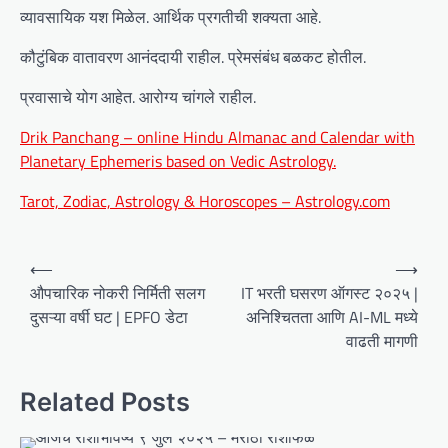
व्यावसायिक यश मिळेल. आर्थिक प्रगतीची शक्यता आहे.
कौटुंबिक वातावरण आनंददायी राहील. प्रेमसंबंध बळकट होतील.
प्रवासाचे योग आहेत. आरोग्य चांगले राहील.
Drik Panchang – online Hindu Almanac and Calendar with
Planetary Ephemeris based on Vedic Astrology.
Tarot, Zodiac, Astrology & Horoscopes – Astrology.com
P
⟵
⟶
o
औपचारिक नोकरी निर्मिती सलग
IT भरती घसरण ऑगस्ट २०२५ |
दुसऱ्या वर्षी घट | EPFO डेटा
अनिश्चितता आणि AI-ML मध्ये
s
वाढती मागणी
t
n
Related Posts
a
v