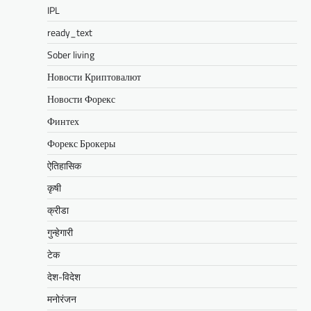
IPL
ready_text
Sober living
Новости Криптовалют
Новости Форекс
Финтех
Форекс Брокеры
ऐतिहासिक
कृषी
क्रीडा
गुन्हेगारी
टेक
देश-विदेश
मनोरंजन