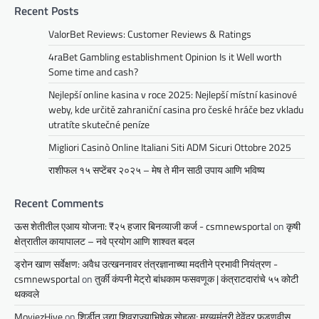
Recent Posts
ValorBet Reviews: Customer Reviews & Ratings
4raBet Gambling establishment Opinion Is it Well worth
Some time and cash?
Nejlepší online kasina v roce 2025: Nejlepší místní kasinové
weby, kde určitě zahraniční casina pro české hráče bez vkladu
utratíte skutečné peníze
Migliori Casinò Online Italiani Siti ADM Sicuri Ottobre 2025
राशीफल १५ सप्टेंबर २०२५ – मेष ते मीन साठी उपाय आणि भविष्य
Recent Comments
ऊस शेतीतील एआय योजना: ₹२५ हजार बिनव्याजी कर्ज - csmnewsportal
on
कृषी
क्षेत्रातील कायापालट – नवे प्रयोग आणि शाश्वत बदल
ड्रोन खाण सर्वेक्षण: अवैध उत्खननावर तंत्रज्ञानाच्या मदतीने प्रभावी नियंत्रण -
csmnewsportal
on
तुर्की कंपनी मेट्रो बांधकाम फसवणूक | कंत्राटदारांचे ५५ कोटी
थकवले
MoviezHive
on
शिर्डीत उद्या शिवराज्याभिषेक सोहळा; मुख्यमंत्री देवेंद्र फडणवीस