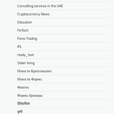
Consulting services in the UAE
Cryptocurrency News
Education
FinTech
Forex Trading
IPL
ready_text
Sober living
Новости Криптовалют
Новости Форекс
Финтех
Форекс Брокеры
ऐतिहासिक
कृषी