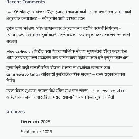
Recent Comments
ऊस शेतीतील एआय योजना: ₹२५ हजार बिनव्याजी कर्ज - csmnewsportal
on
कृषी
क्षेत्रातील कायापालट – नवे प्रयोग आणि शाश्वत बदल
ड्रोन खाण सर्वेक्षण: अवैध उत्खननावर तंत्रज्ञानाच्या मदतीने प्रभावी नियंत्रण -
csmnewsportal
on
तुर्की कंपनी मेट्रो बांधकाम फसवणूक | कंत्राटदारांचे ५५ कोटी
थकवले
MoviezHive
on
शिर्डीत उद्या शिवराज्याभिषेक सोहळा; मुख्यमंत्री देवेंद्र फडणवीस
आणि जलसंपदा मंत्री राधाकृष्ण विखे पाटील यांची व्हिडिओ कॉल द्वारे प्रमुख उपस्थिती
मुख्यमंत्री माझी लाडकी बहिण योजना: मे हप्ता लाभार्थ्यांच्या खात्यात जमा -
csmnewsportal
on
आदिवासी मुलींसाठी आर्थिक पाठबळ – राज्य सरकारचा नवा
निर्णय
मराठा विवाह सुधारणा: जालना येथे पहिलं साधं लग्न संपन्न - csmnewsportal
on
अहिल्यानगर लग्न आचारसंहिता: मराठा समाजाने स्थापन केली सुचना समिती
Archives
December 2025
September 2025