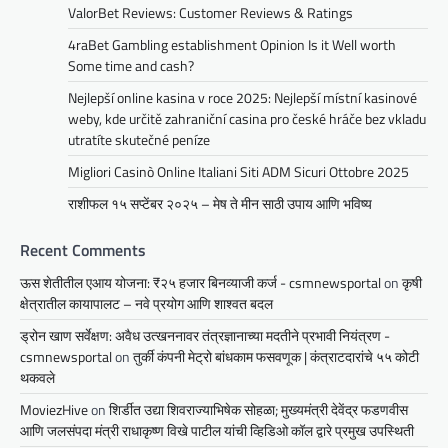
ValorBet Reviews: Customer Reviews & Ratings
4raBet Gambling establishment Opinion Is it Well worth
Some time and cash?
Nejlepší online kasina v roce 2025: Nejlepší místní kasinové
weby, kde určitě zahraniční casina pro české hráče bez vkladu
utratíte skutečné peníze
Migliori Casinò Online Italiani Siti ADM Sicuri Ottobre 2025
राशीफल १५ सप्टेंबर २०२५ – मेष ते मीन साठी उपाय आणि भविष्य
Recent Comments
ऊस शेतीतील एआय योजना: ₹२५ हजार बिनव्याजी कर्ज - csmnewsportal
on
कृषी
क्षेत्रातील कायापालट – नवे प्रयोग आणि शाश्वत बदल
ड्रोन खाण सर्वेक्षण: अवैध उत्खननावर तंत्रज्ञानाच्या मदतीने प्रभावी नियंत्रण -
csmnewsportal
on
तुर्की कंपनी मेट्रो बांधकाम फसवणूक | कंत्राटदारांचे ५५ कोटी
थकवले
MoviezHive
on
शिर्डीत उद्या शिवराज्याभिषेक सोहळा; मुख्यमंत्री देवेंद्र फडणवीस
आणि जलसंपदा मंत्री राधाकृष्ण विखे पाटील यांची व्हिडिओ कॉल द्वारे प्रमुख उपस्थिती