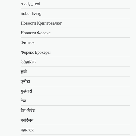
ready_text
Sober living
Новости Криптовалют
Новости Форекс
Финтех
Форекс Брокеры
ऐतिहासिक
कृषी
क्रीडा
गुन्हेगारी
टेक
देश-विदेश
मनोरंजन
महाराष्ट्र