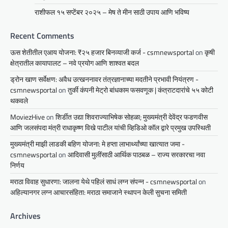
राशीफल १५ सप्टेंबर २०२५ – मेष ते मीन साठी उपाय आणि भविष्य
Recent Comments
ऊस शेतीतील एआय योजना: ₹२५ हजार बिनव्याजी कर्ज - csmnewsportal
on
कृषी
क्षेत्रातील कायापालट – नवे प्रयोग आणि शाश्वत बदल
ड्रोन खाण सर्वेक्षण: अवैध उत्खननावर तंत्रज्ञानाच्या मदतीने प्रभावी नियंत्रण -
csmnewsportal
on
तुर्की कंपनी मेट्रो बांधकाम फसवणूक | कंत्राटदारांचे ५५ कोटी
थकवले
MoviezHive
on
शिर्डीत उद्या शिवराज्याभिषेक सोहळा; मुख्यमंत्री देवेंद्र फडणवीस
आणि जलसंपदा मंत्री राधाकृष्ण विखे पाटील यांची व्हिडिओ कॉल द्वारे प्रमुख उपस्थिती
मुख्यमंत्री माझी लाडकी बहिण योजना: मे हप्ता लाभार्थ्यांच्या खात्यात जमा -
csmnewsportal
on
आदिवासी मुलींसाठी आर्थिक पाठबळ – राज्य सरकारचा नवा
निर्णय
मराठा विवाह सुधारणा: जालना येथे पहिलं साधं लग्न संपन्न - csmnewsportal
on
अहिल्यानगर लग्न आचारसंहिता: मराठा समाजाने स्थापन केली सुचना समिती
Archives