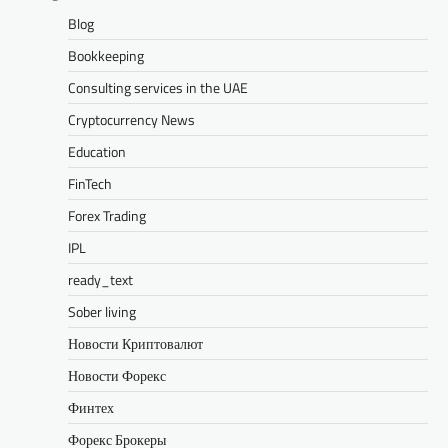
Blog
Bookkeeping
Consulting services in the UAE
Cryptocurrency News
Education
FinTech
Forex Trading
IPL
ready_text
Sober living
Новости Криптовалют
Новости Форекс
Финтех
Форекс Брокеры