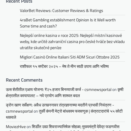
Recent Posts
ValorBet Reviews: Customer Reviews & Ratings
4raBet Gambling establishment Opinion Is it Well worth
Some time and cash?
Nejlepší online kasina v roce 2025: Nejlepší místní kasinové
weby, kde určitě zahraniční casina pro české hráče bez vkladu
utratíte skutečné peníze
Migliori Casinò Online Italiani Siti ADM Sicuri Ottobre 2025
राशीफल १५ सप्टेंबर २०२५ – मेष ते मीन साठी उपाय आणि भविष्य
Recent Comments
ऊस शेतीतील एआय योजना: ₹२५ हजार बिनव्याजी कर्ज - csmnewsportal
on
कृषी
क्षेत्रातील कायापालट – नवे प्रयोग आणि शाश्वत बदल
ड्रोन खाण सर्वेक्षण: अवैध उत्खननावर तंत्रज्ञानाच्या मदतीने प्रभावी नियंत्रण -
csmnewsportal
on
तुर्की कंपनी मेट्रो बांधकाम फसवणूक | कंत्राटदारांचे ५५ कोटी
थकवले
MoviezHive
on
शिर्डीत उद्या शिवराज्याभिषेक सोहळा; मुख्यमंत्री देवेंद्र फडणवीस