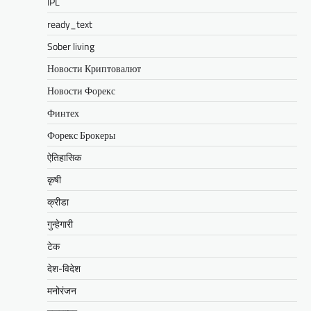
IPL
ready_text
Sober living
Новости Криптовалют
Новости Форекс
Финтех
Форекс Брокеры
ऐतिहासिक
कृषी
क्रीडा
गुन्हेगारी
टेक
देश-विदेश
मनोरंजन