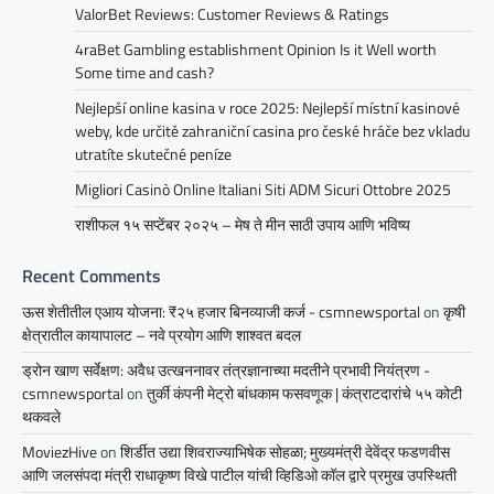
ValorBet Reviews: Customer Reviews & Ratings
4raBet Gambling establishment Opinion Is it Well worth
Some time and cash?
Nejlepší online kasina v roce 2025: Nejlepší místní kasinové
weby, kde určitě zahraniční casina pro české hráče bez vkladu
utratíte skutečné peníze
Migliori Casinò Online Italiani Siti ADM Sicuri Ottobre 2025
राशीफल १५ सप्टेंबर २०२५ – मेष ते मीन साठी उपाय आणि भविष्य
Recent Comments
ऊस शेतीतील एआय योजना: ₹२५ हजार बिनव्याजी कर्ज - csmnewsportal
on
कृषी
क्षेत्रातील कायापालट – नवे प्रयोग आणि शाश्वत बदल
ड्रोन खाण सर्वेक्षण: अवैध उत्खननावर तंत्रज्ञानाच्या मदतीने प्रभावी नियंत्रण -
csmnewsportal
on
तुर्की कंपनी मेट्रो बांधकाम फसवणूक | कंत्राटदारांचे ५५ कोटी
थकवले
MoviezHive
on
शिर्डीत उद्या शिवराज्याभिषेक सोहळा; मुख्यमंत्री देवेंद्र फडणवीस
आणि जलसंपदा मंत्री राधाकृष्ण विखे पाटील यांची व्हिडिओ कॉल द्वारे प्रमुख उपस्थिती