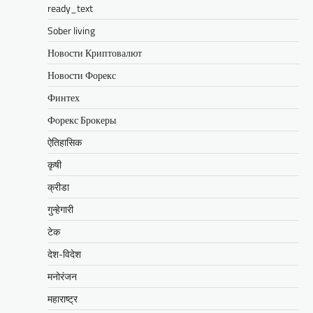
ready_text
Sober living
Новости Криптовалют
Новости Форекс
Финтех
Форекс Брокеры
ऐतिहासिक
कृषी
क्रीडा
गुन्हेगारी
टेक
देश-विदेश
मनोरंजन
महाराष्ट्र