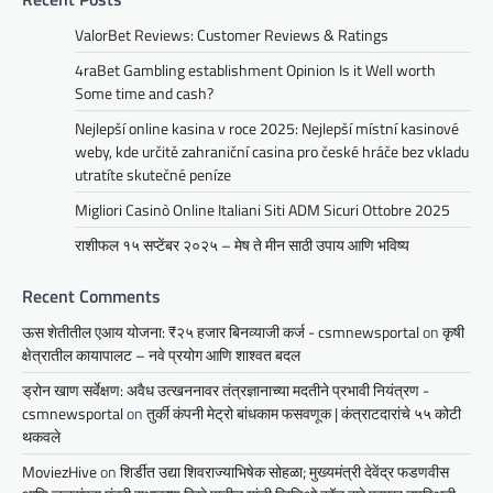
ValorBet Reviews: Customer Reviews & Ratings
4raBet Gambling establishment Opinion Is it Well worth
Some time and cash?
Nejlepší online kasina v roce 2025: Nejlepší místní kasinové
weby, kde určitě zahraniční casina pro české hráče bez vkladu
utratíte skutečné peníze
Migliori Casinò Online Italiani Siti ADM Sicuri Ottobre 2025
राशीफल १५ सप्टेंबर २०२५ – मेष ते मीन साठी उपाय आणि भविष्य
Recent Comments
ऊस शेतीतील एआय योजना: ₹२५ हजार बिनव्याजी कर्ज - csmnewsportal
on
कृषी
क्षेत्रातील कायापालट – नवे प्रयोग आणि शाश्वत बदल
ड्रोन खाण सर्वेक्षण: अवैध उत्खननावर तंत्रज्ञानाच्या मदतीने प्रभावी नियंत्रण -
csmnewsportal
on
तुर्की कंपनी मेट्रो बांधकाम फसवणूक | कंत्राटदारांचे ५५ कोटी
थकवले
MoviezHive
on
शिर्डीत उद्या शिवराज्याभिषेक सोहळा; मुख्यमंत्री देवेंद्र फडणवीस