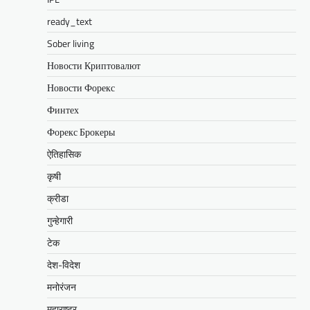
ready_text
Sober living
Новости Криптовалют
Новости Форекс
Финтех
Форекс Брокеры
ऐतिहासिक
कृषी
क्रीडा
गुन्हेगारी
टेक
देश-विदेश
मनोरंजन
महाराष्ट्र