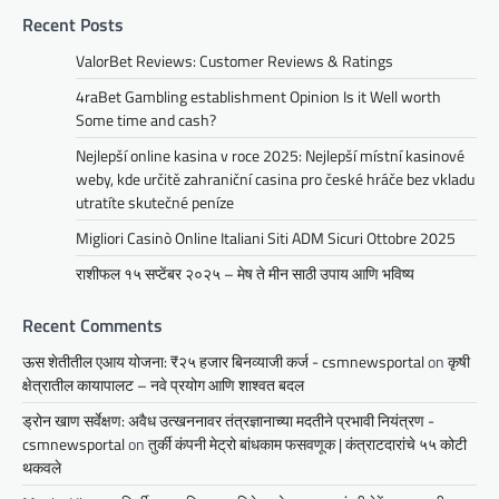
Recent Posts
ValorBet Reviews: Customer Reviews & Ratings
4raBet Gambling establishment Opinion Is it Well worth
Some time and cash?
Nejlepší online kasina v roce 2025: Nejlepší místní kasinové
weby, kde určitě zahraniční casina pro české hráče bez vkladu
utratíte skutečné peníze
Migliori Casinò Online Italiani Siti ADM Sicuri Ottobre 2025
राशीफल १५ सप्टेंबर २०२५ – मेष ते मीन साठी उपाय आणि भविष्य
Recent Comments
ऊस शेतीतील एआय योजना: ₹२५ हजार बिनव्याजी कर्ज - csmnewsportal
on
कृषी
क्षेत्रातील कायापालट – नवे प्रयोग आणि शाश्वत बदल
ड्रोन खाण सर्वेक्षण: अवैध उत्खननावर तंत्रज्ञानाच्या मदतीने प्रभावी नियंत्रण -
csmnewsportal
on
तुर्की कंपनी मेट्रो बांधकाम फसवणूक | कंत्राटदारांचे ५५ कोटी
थकवले