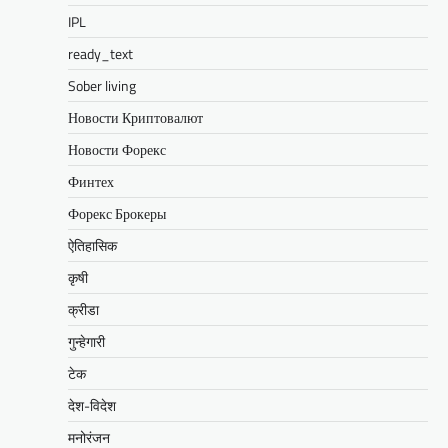
IPL
ready_text
Sober living
Новости Криптовалют
Новости Форекс
Финтех
Форекс Брокеры
ऐतिहासिक
कृषी
क्रीडा
गुन्हेगारी
टेक
देश-विदेश
मनोरंजन