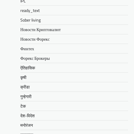
IPL
ready_text
Sober living
Новости Криптовалют
Новости Форекс
Финтех
Форекс Брокеры
ऐतिहासिक
कृषी
क्रीडा
गुन्हेगारी
टेक
देश-विदेश
मनोरंजन