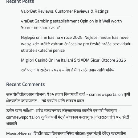
Recent Posts
ValorBet Reviews: Customer Reviews & Ratings
4raBet Gambling establishment Opinion Is it Well worth
Some time and cash?
Nejlepší online kasina v roce 2025: Nejlepší místní kasinové
weby, kde určitě zahraniční casina pro české hráče bez vkladu
utratíte skutečné peníze
Migliori Casinò Online Italiani Siti ADM Sicuri Ottobre 2025
राशीफल १५ सप्टेंबर २०२५ – मेष ते मीन साठी उपाय आणि भविष्य
Recent Comments
ऊस शेतीतील एआय योजना: ₹२५ हजार बिनव्याजी कर्ज - csmnewsportal
on
कृषी
क्षेत्रातील कायापालट – नवे प्रयोग आणि शाश्वत बदल
ड्रोन खाण सर्वेक्षण: अवैध उत्खननावर तंत्रज्ञानाच्या मदतीने प्रभावी नियंत्रण -
csmnewsportal
on
तुर्की कंपनी मेट्रो बांधकाम फसवणूक | कंत्राटदारांचे ५५ कोटी
थकवले
MoviezHive
on
शिर्डीत उद्या शिवराज्याभिषेक सोहळा; मुख्यमंत्री देवेंद्र फडणवीस