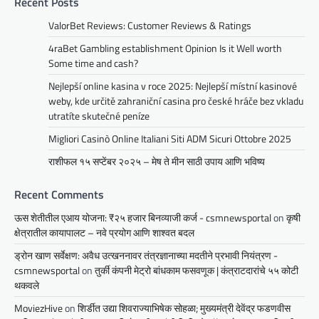
Recent Posts
ValorBet Reviews: Customer Reviews & Ratings
4raBet Gambling establishment Opinion Is it Well worth
Some time and cash?
Nejlepší online kasina v roce 2025: Nejlepší místní kasinové
weby, kde určitě zahraniční casina pro české hráče bez vkladu
utratíte skutečné peníze
Migliori Casinò Online Italiani Siti ADM Sicuri Ottobre 2025
राशीफल १५ सप्टेंबर २०२५ – मेष ते मीन साठी उपाय आणि भविष्य
Recent Comments
ऊस शेतीतील एआय योजना: ₹२५ हजार बिनव्याजी कर्ज - csmnewsportal
on
कृषी
क्षेत्रातील कायापालट – नवे प्रयोग आणि शाश्वत बदल
ड्रोन खाण सर्वेक्षण: अवैध उत्खननावर तंत्रज्ञानाच्या मदतीने प्रभावी नियंत्रण -
csmnewsportal
on
तुर्की कंपनी मेट्रो बांधकाम फसवणूक | कंत्राटदारांचे ५५ कोटी
थकवले
MoviezHive
on
शिर्डीत उद्या शिवराज्याभिषेक सोहळा; मुख्यमंत्री देवेंद्र फडणवीस