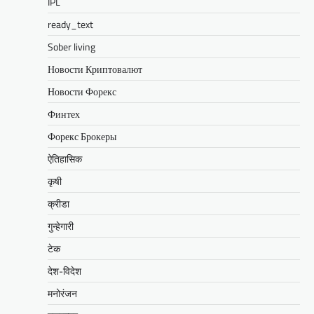
IPL
ready_text
Sober living
Новости Криптовалют
Новости Форекс
Финтех
Форекс Брокеры
ऐतिहासिक
कृषी
क्रीडा
गुन्हेगारी
टेक
देश-विदेश
मनोरंजन