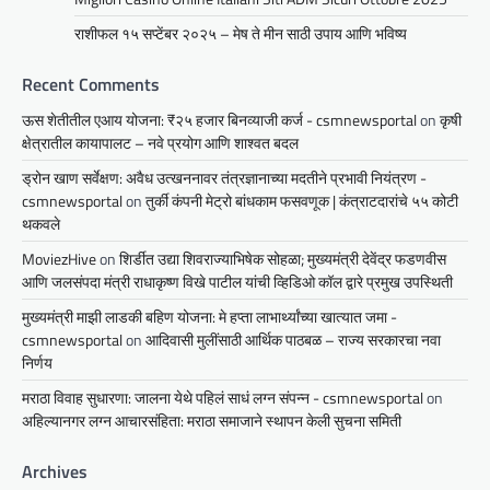
राशीफल १५ सप्टेंबर २०२५ – मेष ते मीन साठी उपाय आणि भविष्य
Recent Comments
ऊस शेतीतील एआय योजना: ₹२५ हजार बिनव्याजी कर्ज - csmnewsportal
on
कृषी
क्षेत्रातील कायापालट – नवे प्रयोग आणि शाश्वत बदल
ड्रोन खाण सर्वेक्षण: अवैध उत्खननावर तंत्रज्ञानाच्या मदतीने प्रभावी नियंत्रण -
csmnewsportal
on
तुर्की कंपनी मेट्रो बांधकाम फसवणूक | कंत्राटदारांचे ५५ कोटी
थकवले
MoviezHive
on
शिर्डीत उद्या शिवराज्याभिषेक सोहळा; मुख्यमंत्री देवेंद्र फडणवीस
आणि जलसंपदा मंत्री राधाकृष्ण विखे पाटील यांची व्हिडिओ कॉल द्वारे प्रमुख उपस्थिती
मुख्यमंत्री माझी लाडकी बहिण योजना: मे हप्ता लाभार्थ्यांच्या खात्यात जमा -
csmnewsportal
on
आदिवासी मुलींसाठी आर्थिक पाठबळ – राज्य सरकारचा नवा
निर्णय
मराठा विवाह सुधारणा: जालना येथे पहिलं साधं लग्न संपन्न - csmnewsportal
on
अहिल्यानगर लग्न आचारसंहिता: मराठा समाजाने स्थापन केली सुचना समिती
Archives