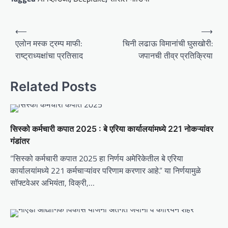
P
⟵
⟶
o
एलोन मस्क ट्रम्प माफी:
चिनी लढाऊ विमानांची घुसखोरी:
राष्ट्राध्यक्षांचा प्रतिसाद
जपानची तीव्र प्रतिक्रिया
s
t
Related Posts
n
a
v
सिस्को कर्मचारी कपात 2025 : बे एरिया कार्यालयांमध्ये 221 नोकऱ्यांवर
i
गंडांतर
g
“सिस्को कर्मचारी कपात 2025 हा निर्णय अमेरिकेतील बे एरिया
a
कार्यालयांमध्ये 221 कर्मचाऱ्यांवर परिणाम करणार आहे.” या निर्णयामुळे
t
सॉफ्टवेअर अभियंता, विक्री,…
i
o