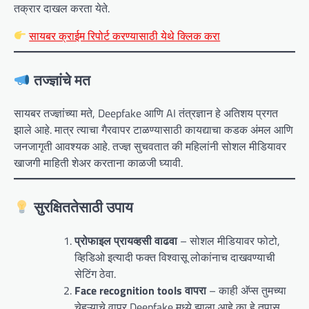
तक्रार दाखल करता येते.
सायबर क्राईम रिपोर्ट करण्यासाठी येथे क्लिक करा
तज्ज्ञांचे मत
सायबर तज्ज्ञांच्या मते, Deepfake आणि AI तंत्रज्ञान हे अतिशय प्रगत
झाले आहे. मात्र त्याचा गैरवापर टाळण्यासाठी कायद्याचा कडक अंमल आणि
जनजागृती आवश्यक आहे. तज्ज्ञ सुचवतात की महिलांनी सोशल मीडियावर
खाजगी माहिती शेअर करताना काळजी घ्यावी.
सुरक्षिततेसाठी उपाय
प्रोफाइल प्रायव्हसी वाढवा
– सोशल मीडियावर फोटो,
व्हिडिओ इत्यादी फक्त विश्वासू लोकांनाच दाखवण्याची
सेटिंग ठेवा.
Face recognition tools वापरा
– काही अ‍ॅप्स तुमच्या
चेहऱ्याचे वापर Deepfake मध्ये झाला आहे का हे तपासू