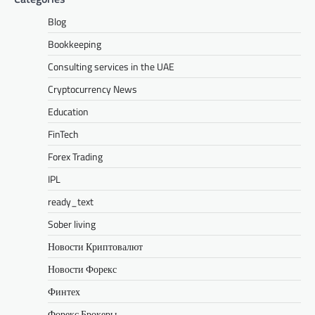
Blog
Bookkeeping
Consulting services in the UAE
Cryptocurrency News
Education
FinTech
Forex Trading
IPL
ready_text
Sober living
Новости Криптовалют
Новости Форекс
Финтех
Форекс Брокеры