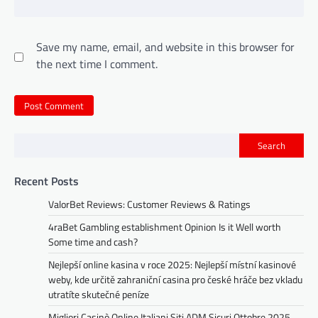
Save my name, email, and website in this browser for
the next time I comment.
Search
Recent Posts
ValorBet Reviews: Customer Reviews & Ratings
4raBet Gambling establishment Opinion Is it Well worth
Some time and cash?
Nejlepší online kasina v roce 2025: Nejlepší místní kasinové
weby, kde určitě zahraniční casina pro české hráče bez vkladu
utratíte skutečné peníze
Migliori Casinò Online Italiani Siti ADM Sicuri Ottobre 2025