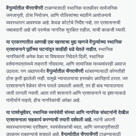
वेंगुर्ल्यातील चेंगराचेंगरी
टाळण्यासाठी स्थानिक पातळीवर सार्वजनिक
जनजागृती, ठोस नियोजन, आणि पोलिसांच्या मदतीने आयोजनाचे
व्यवस्थापन आवश्यक आहे. केवळ कोर्टाचे निर्देश नव्हे, तर प्रशासनाची
जबाबदारी आहे की प्रत्येक नागरिक सुरक्षित राहील, याची काळजी घ्यावी.
या प्रकरणातील आणखी एक महत्त्वाचा मुद्दा म्हणजे वेंगुर्ल्याच्या स्थानिक
प्रशासनाने पूर्वीच्या घटनांतून काहीही धडे घेतले नाहीत.
स्थानिक
नागरिकांनी अनेक वेळा या विषयावर निवेदने दिली, स्थानिक
वर्तमानपत्रांमध्ये तक्रारी नोंदवल्या, आणि सामाजिक माध्यमांवरही आवाज
उठवला. पण अद्यापपर्यंत
वेंगुर्ल्यातील चेंगराचेंगरी
थांबवण्यासाठी कोणतीही
ठोस कृती झालेली नाही. यामुळे न्यायालयाचा हस्तक्षेप अपरिहार्य ठरला. जर
प्रशासनाने वेळेवर योग्य पावले उचलली असती, तर ही बाब न्यायालयात
जावी लागली नसती. आता तरी शासनाने आणि प्रशासनाने या इशाऱ्याकडे
गांभीर्याने पाहावे, हीच नागरिकांची अपेक्षा आहे.
या पार्श्वभूमीवर, स्थानिक स्वयंसेवी संस्था आणि नागरिक संघटनांनी देखील
प्रशासनाला सहकार्य करण्याची तयारी दर्शवली आहे.
त्यांनी आपत्ती
व्यवस्थापनाच्या प्रशिक्षण, स्वयंसेवकांची मदत, आणि जनजागृतीसाठी
उपक्रम राबवण्याचे सुचवले आहे.
वेंगुर्ल्यातील चेंगराचेंगरी
टाळण्यासाठी