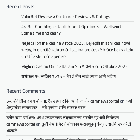
Recent Posts
ValorBet Reviews: Customer Reviews & Ratings
4raBet Gambling establishment Opinion Is it Well worth
Some time and cash?
Nejlepší online kasina v roce 2025: Nejlepší místní kasinové
weby, kde určitě zahraniční casina pro české hráče bez vkladu
utratíte skutečné peníze
Migliori Casinò Online Italiani Siti ADM Sicuri Ottobre 2025
राशीफल १५ सप्टेंबर २०२५ – मेष ते मीन साठी उपाय आणि भविष्य
Recent Comments
ऊस शेतीतील एआय योजना: ₹२५ हजार बिनव्याजी कर्ज - csmnewsportal
on
कृषी
क्षेत्रातील कायापालट – नवे प्रयोग आणि शाश्वत बदल
ड्रोन खाण सर्वेक्षण: अवैध उत्खननावर तंत्रज्ञानाच्या मदतीने प्रभावी नियंत्रण -
csmnewsportal
on
तुर्की कंपनी मेट्रो बांधकाम फसवणूक | कंत्राटदारांचे ५५ कोटी
थकवले