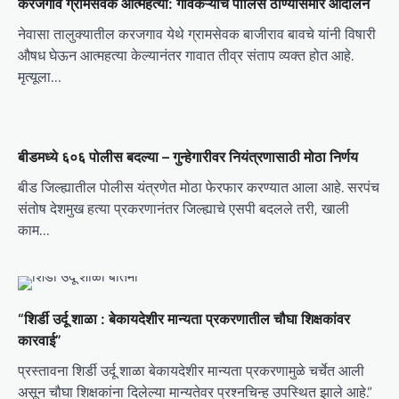
करजगाव ग्रामसेवक आत्महत्या: गावकऱ्यांचे पोलिस ठाण्यासमोर आंदोलन
g
नेवासा तालुक्यातील करजगाव येथे ग्रामसेवक बाजीराव बावचे यांनी विषारी
a
औषध घेऊन आत्महत्या केल्यानंतर गावात तीव्र संताप व्यक्त होत आहे.
t
मृत्यूला…
i
o
बीडमध्ये ६०६ पोलीस बदल्या – गुन्हेगारीवर नियंत्रणासाठी मोठा निर्णय
n
बीड जिल्ह्यातील पोलीस यंत्रणेत मोठा फेरफार करण्यात आला आहे. सरपंच
संतोष देशमुख हत्या प्रकरणानंतर जिल्ह्याचे एसपी बदलले तरी, खाली
काम…
“शिर्डी उर्दू शाळा : बेकायदेशीर मान्यता प्रकरणातील चौघा शिक्षकांवर
कारवाई”
प्रस्तावना शिर्डी उर्दू शाळा बेकायदेशीर मान्यता प्रकरणामुळे चर्चेत आली
असून चौघा शिक्षकांना दिलेल्या मान्यतेवर प्रश्नचिन्ह उपस्थित झाले आहे.”