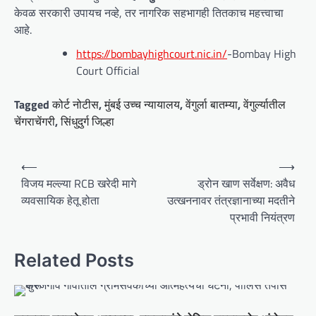
केवळ सरकारी उपायच नव्हे, तर नागरिक सहभागही तितकाच महत्त्वाचा
आहे.
https://bombayhighcourt.nic.in/
-Bombay High
Court Official
Tagged
कोर्ट नोटीस
,
मुंबई उच्च न्यायालय
,
वेंगुर्ला बातम्या
,
वेंगुर्ल्यातील
चेंगराचेंगरी
,
सिंधुदुर्ग जिल्हा
P
⟵
⟶
o
विजय मल्ल्या RCB खरेदी मागे
ड्रोन खाण सर्वेक्षण: अवैध
व्यवसायिक हेतू होता
उत्खननावर तंत्रज्ञानाच्या मदतीने
s
प्रभावी नियंत्रण
t
n
Related Posts
a
v
i