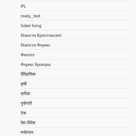
IPL
ready_text
Sober living
Новости Криптовалют
Новости Форекс
Финтех
Форекс Брокеры
ऐतिहासिक
कृषी
क्रीडा
गुन्हेगारी
टेक
देश-विदेश
मनोरंजन