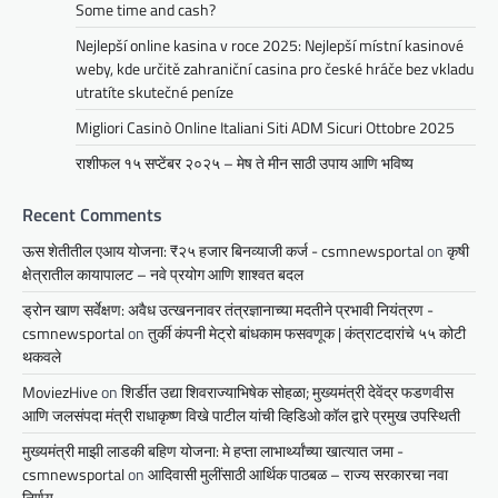
Some time and cash?
Nejlepší online kasina v roce 2025: Nejlepší místní kasinové
weby, kde určitě zahraniční casina pro české hráče bez vkladu
utratíte skutečné peníze
Migliori Casinò Online Italiani Siti ADM Sicuri Ottobre 2025
राशीफल १५ सप्टेंबर २०२५ – मेष ते मीन साठी उपाय आणि भविष्य
Recent Comments
ऊस शेतीतील एआय योजना: ₹२५ हजार बिनव्याजी कर्ज - csmnewsportal
on
कृषी
क्षेत्रातील कायापालट – नवे प्रयोग आणि शाश्वत बदल
ड्रोन खाण सर्वेक्षण: अवैध उत्खननावर तंत्रज्ञानाच्या मदतीने प्रभावी नियंत्रण -
csmnewsportal
on
तुर्की कंपनी मेट्रो बांधकाम फसवणूक | कंत्राटदारांचे ५५ कोटी
थकवले
MoviezHive
on
शिर्डीत उद्या शिवराज्याभिषेक सोहळा; मुख्यमंत्री देवेंद्र फडणवीस
आणि जलसंपदा मंत्री राधाकृष्ण विखे पाटील यांची व्हिडिओ कॉल द्वारे प्रमुख उपस्थिती
मुख्यमंत्री माझी लाडकी बहिण योजना: मे हप्ता लाभार्थ्यांच्या खात्यात जमा -
csmnewsportal
on
आदिवासी मुलींसाठी आर्थिक पाठबळ – राज्य सरकारचा नवा
निर्णय