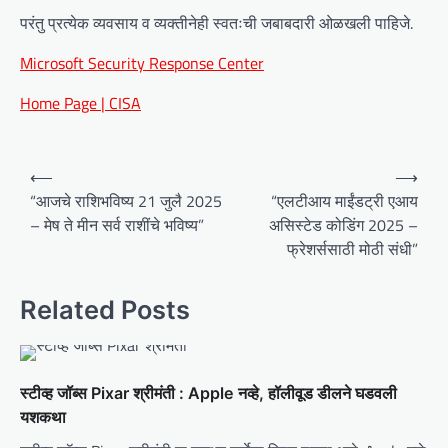
परंतु प्रत्येक व्यवसाय व व्यक्तीनेही स्वतःची जबाबदारी ओळखली पाहिजे.
Microsoft Security Response Center
Home Page | CISA
P
⟵
⟶
o
“आजचे राशिभविष्य 21 जुलै 2025
“एलटीआय माईंडट्री एआय
– मेष ते मीन सर्व राशींचे भविष्य”
असिस्टेड कोडिंग 2025 –
s
फ्रेशर्ससाठी मोठी संधी”
t
n
Related Posts
a
v
i
स्टीव्ह जॉब्स Pixar श्रीमंती : Apple नव्हे, हॉलीवूड डीलने घडवली
g
यशकथा
a