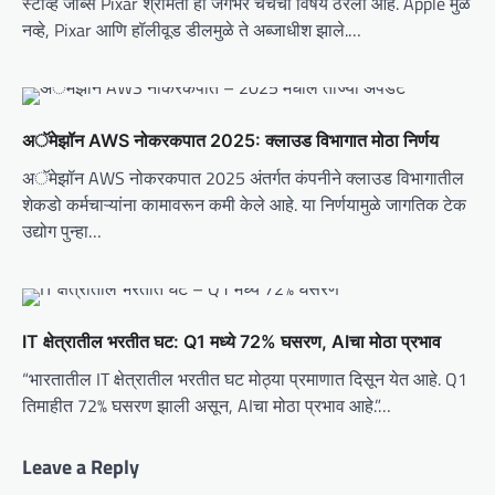
स्टीव्ह जॉब्स Pixar श्रीमंती हा जगभर चर्चेचा विषय ठरला आहे. Apple मुळे
t
नव्हे, Pixar आणि हॉलीवूड डीलमुळे ते अब्जाधीश झाले.…
i
o
n
अॅमेझॉन AWS नोकरकपात 2025: क्लाउड विभागात मोठा निर्णय
अॅमेझॉन AWS नोकरकपात 2025 अंतर्गत कंपनीने क्लाउड विभागातील
शेकडो कर्मचाऱ्यांना कामावरून कमी केले आहे. या निर्णयामुळे जागतिक टेक
उद्योग पुन्हा…
IT क्षेत्रातील भरतीत घट: Q1 मध्ये 72% घसरण, AIचा मोठा प्रभाव
“भारतातील IT क्षेत्रातील भरतीत घट मोठ्या प्रमाणात दिसून येत आहे. Q1
तिमाहीत 72% घसरण झाली असून, AIचा मोठा प्रभाव आहे.”…
Leave a Reply