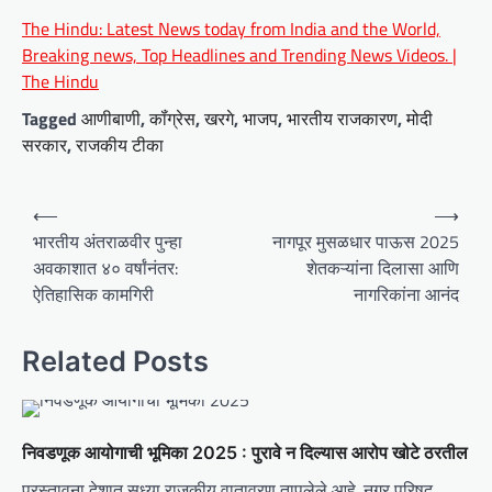
The Hindu: Latest News today from India and the World,
Breaking news, Top Headlines and Trending News Videos. |
The Hindu
Tagged
आणीबाणी
,
कॉंग्रेस
,
खरगे
,
भाजप
,
भारतीय राजकारण
,
मोदी
सरकार
,
राजकीय टीका
P
⟵
⟶
o
भारतीय अंतराळवीर पुन्हा
नागपूर मुसळधार पाऊस 2025
अवकाशात ४० वर्षांनंतर:
शेतकऱ्यांना दिलासा आणि
s
ऐतिहासिक कामगिरी
नागरिकांना आनंद
t
n
Related Posts
a
v
i
निवडणूक आयोगाची भूमिका 2025 : पुरावे न दिल्यास आरोप खोटे ठरतील
g
प्रस्तावना देशात सध्या राजकीय वातावरण तापलेले आहे. नगर परिषद