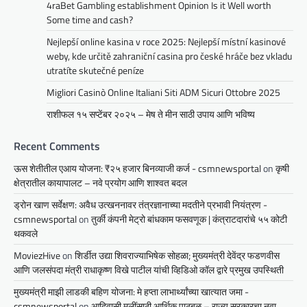
4raBet Gambling establishment Opinion Is it Well worth
Some time and cash?
Nejlepší online kasina v roce 2025: Nejlepší místní kasinové
weby, kde určitě zahraniční casina pro české hráče bez vkladu
utratíte skutečné peníze
Migliori Casinò Online Italiani Siti ADM Sicuri Ottobre 2025
राशीफल १५ सप्टेंबर २०२५ – मेष ते मीन साठी उपाय आणि भविष्य
Recent Comments
ऊस शेतीतील एआय योजना: ₹२५ हजार बिनव्याजी कर्ज - csmnewsportal
on
कृषी
क्षेत्रातील कायापालट – नवे प्रयोग आणि शाश्वत बदल
ड्रोन खाण सर्वेक्षण: अवैध उत्खननावर तंत्रज्ञानाच्या मदतीने प्रभावी नियंत्रण -
csmnewsportal
on
तुर्की कंपनी मेट्रो बांधकाम फसवणूक | कंत्राटदारांचे ५५ कोटी
थकवले
MoviezHive
on
शिर्डीत उद्या शिवराज्याभिषेक सोहळा; मुख्यमंत्री देवेंद्र फडणवीस
आणि जलसंपदा मंत्री राधाकृष्ण विखे पाटील यांची व्हिडिओ कॉल द्वारे प्रमुख उपस्थिती
मुख्यमंत्री माझी लाडकी बहिण योजना: मे हप्ता लाभार्थ्यांच्या खात्यात जमा -
csmnewsportal
on
आदिवासी मुलींसाठी आर्थिक पाठबळ – राज्य सरकारचा नवा