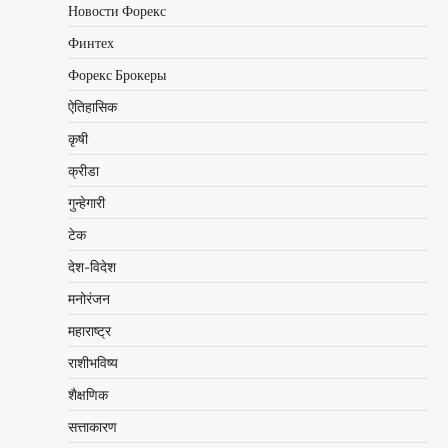
Новости Форекс
Финтех
Форекс Брокеры
ऐतिहासिक
कृषी
क्रीडा
गुन्हेगारी
टेक
देश-विदेश
मनोरंजन
महाराष्ट्र
राशीभविष्य
शैक्षणिक
सत्ताकारण