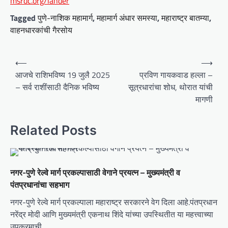
msrdc.org/lander
Tagged
पुणे-नाशिक महामार्ग
,
महामार्ग अंधार समस्या
,
महाराष्ट्र बातम्या
,
वाहनधारकांची गैरसोय
P
⟵
⟶
o
आजचे राशिभविष्य 19 जुलै 2025
प्रविण गायकवाड हल्ला –
– सर्व राशींसाठी दैनिक भविष्य
सूत्रधारांचा शोध, थोरात यांची
s
मागणी
t
n
Related Posts
a
v
i
नगर-पुणे रेल्वे मार्ग प्रकल्पासाठी वेगाने प्रयत्न – मुख्यमंत्री व
g
पंतप्रधानांचा सहभाग
a
नगर-पुणे रेल्वे मार्ग प्रकल्पाला महाराष्ट्र सरकारने वेग दिला आहे.पंतप्रधान
t
नरेंद्र मोदी आणि मुख्यमंत्री एकनाथ शिंदे यांच्या उपस्थितीत या महत्त्वाच्या
उपक्रमाची…