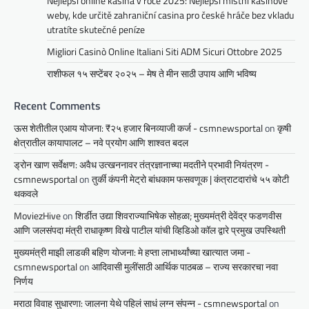
Nejlepší online kasina v roce 2025: Nejlepší místní kasinové
weby, kde určitě zahraniční casina pro české hráče bez vkladu
utratíte skutečné peníze
Migliori Casinò Online Italiani Siti ADM Sicuri Ottobre 2025
राशीफल १५ सप्टेंबर २०२५ – मेष ते मीन साठी उपाय आणि भविष्य
Recent Comments
ऊस शेतीतील एआय योजना: ₹२५ हजार बिनव्याजी कर्ज - csmnewsportal
on
कृषी
क्षेत्रातील कायापालट – नवे प्रयोग आणि शाश्वत बदल
ड्रोन खाण सर्वेक्षण: अवैध उत्खननावर तंत्रज्ञानाच्या मदतीने प्रभावी नियंत्रण -
csmnewsportal
on
तुर्की कंपनी मेट्रो बांधकाम फसवणूक | कंत्राटदारांचे ५५ कोटी
थकवले
MoviezHive
on
शिर्डीत उद्या शिवराज्याभिषेक सोहळा; मुख्यमंत्री देवेंद्र फडणवीस
आणि जलसंपदा मंत्री राधाकृष्ण विखे पाटील यांची व्हिडिओ कॉल द्वारे प्रमुख उपस्थिती
मुख्यमंत्री माझी लाडकी बहिण योजना: मे हप्ता लाभार्थ्यांच्या खात्यात जमा -
csmnewsportal
on
आदिवासी मुलींसाठी आर्थिक पाठबळ – राज्य सरकारचा नवा
निर्णय
मराठा विवाह सुधारणा: जालना येथे पहिलं साधं लग्न संपन्न - csmnewsportal
on