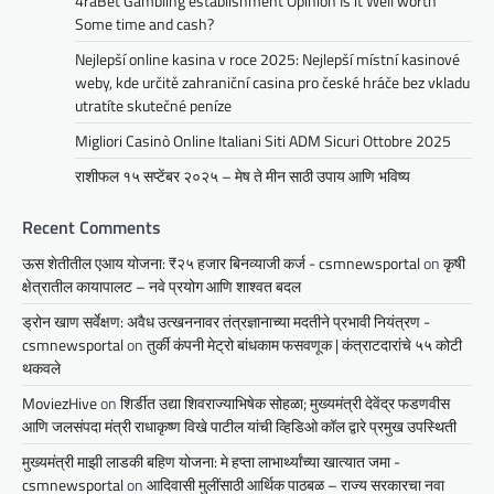
4raBet Gambling establishment Opinion Is it Well worth
Some time and cash?
Nejlepší online kasina v roce 2025: Nejlepší místní kasinové
weby, kde určitě zahraniční casina pro české hráče bez vkladu
utratíte skutečné peníze
Migliori Casinò Online Italiani Siti ADM Sicuri Ottobre 2025
राशीफल १५ सप्टेंबर २०२५ – मेष ते मीन साठी उपाय आणि भविष्य
Recent Comments
ऊस शेतीतील एआय योजना: ₹२५ हजार बिनव्याजी कर्ज - csmnewsportal
on
कृषी
क्षेत्रातील कायापालट – नवे प्रयोग आणि शाश्वत बदल
ड्रोन खाण सर्वेक्षण: अवैध उत्खननावर तंत्रज्ञानाच्या मदतीने प्रभावी नियंत्रण -
csmnewsportal
on
तुर्की कंपनी मेट्रो बांधकाम फसवणूक | कंत्राटदारांचे ५५ कोटी
थकवले
MoviezHive
on
शिर्डीत उद्या शिवराज्याभिषेक सोहळा; मुख्यमंत्री देवेंद्र फडणवीस
आणि जलसंपदा मंत्री राधाकृष्ण विखे पाटील यांची व्हिडिओ कॉल द्वारे प्रमुख उपस्थिती
मुख्यमंत्री माझी लाडकी बहिण योजना: मे हप्ता लाभार्थ्यांच्या खात्यात जमा -
csmnewsportal
on
आदिवासी मुलींसाठी आर्थिक पाठबळ – राज्य सरकारचा नवा