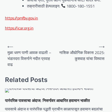
तक्रारीसाठी हेल्पलाइन:
1800-180-1551
https://pmfby.gov.in
https://icar.org.in
P
⟵
⟶
o
मुळा धरण पाणी आवक वाढली –
नाशिक औद्योगिक विकास 2025:
भंडारदरा विसर्गाने नदीत प्रवाह
कुशवाह यांचा विश्वास
s
वाढ
t
n
Related Posts
a
v
i
पारंपरिक पावसाचा अंदाज: निसर्गावर आधारित हवामान भाकीत
g
पावसाचे अंदाज व पारंपरिक पद्धती प्राचीन काळापासून हवामान बदलांचा