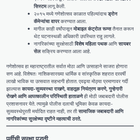
सिस्टम
लागू केली.
२०१५ मध्ये गणेशोत्सव काळात पहिल्यांदाच
ड्रोन
कॅमेऱ्यांचा वापर
करण्यात आला.
मागील काही वर्षांपासून
मोबाइल कंट्रोल रूम्स
तैनात करून
थेट घटनास्थळी अधिकारी उपस्थित राहू लागले.
नागरिकांच्या सुरक्षेसाठी
विशेष महिला पथक
आणि
सायबर
सेल
सक्रिय करण्यात आला आहे.
गणेशोत्सव हा महाराष्ट्रातील सर्वात मोठा आणि उत्साहाने साजरा होणारा
सण आहे. विशेषतः नाशिकसारख्या धार्मिक व सांस्कृतिक शहरात दरवर्षी
लाखो भाविक या उत्सवात सहभागी होतात. एवढ्या मोठ्या प्रमाणावर गर्दी
झाल्यास
कायदा-सुव्यवस्था राखणे, वाहतूक नियंत्रण करणे, गुन्हेगारी
रोखणे आणि आपत्कालीन परिस्थिती हाताळणे
ही मोठी जबाबदारी पोलीस
प्रशासनावर येते. त्यामुळे पोलीस दलाची भूमिका केवळ कायदा-
सुव्यवस्थेपुरती मर्यादित राहत नाही, तर ती
सामाजिक जबाबदारी आणि
नागरिकांच्या सुरक्षेच्या दृष्टीने महत्वाची ठरते.
पूर्वीची सुरक्षा पद्धती