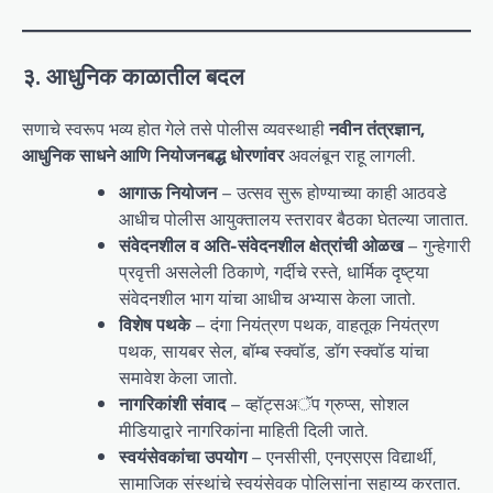
३. आधुनिक काळातील बदल
सणाचे स्वरूप भव्य होत गेले तसे पोलीस व्यवस्थाही
नवीन तंत्रज्ञान,
आधुनिक साधने आणि नियोजनबद्ध धोरणांवर
अवलंबून राहू लागली.
आगाऊ नियोजन
– उत्सव सुरू होण्याच्या काही आठवडे
आधीच पोलीस आयुक्तालय स्तरावर बैठका घेतल्या जातात.
संवेदनशील व अति-संवेदनशील क्षेत्रांची ओळख
– गुन्हेगारी
प्रवृत्ती असलेली ठिकाणे, गर्दीचे रस्ते, धार्मिक दृष्ट्या
संवेदनशील भाग यांचा आधीच अभ्यास केला जातो.
विशेष पथके
– दंगा नियंत्रण पथक, वाहतूक नियंत्रण
पथक, सायबर सेल, बॉम्ब स्क्वॉड, डॉग स्क्वॉड यांचा
समावेश केला जातो.
नागरिकांशी संवाद
– व्हॉट्सअॅप ग्रुप्स, सोशल
मीडियाद्वारे नागरिकांना माहिती दिली जाते.
स्वयंसेवकांचा उपयोग
– एनसीसी, एनएसएस विद्यार्थी,
सामाजिक संस्थांचे स्वयंसेवक पोलिसांना सहाय्य करतात.