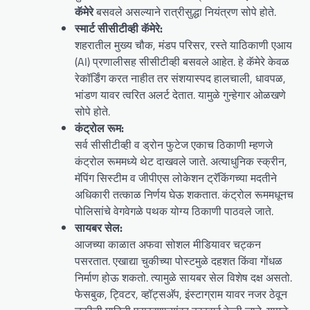
कॅमेरे
बसवले असल्याने रात्रीसुद्धा नियंत्रण सोपे होते.
स्मार्ट सीसीटीव्ही कॅमेरे:
शहरातील मुख्य चौक, मंडप परिसर, रस्ते याठिकाणी एआय
(AI) प्रणालीसह सीसीटीव्ही बसवले आहेत. हे कॅमेरे केवळ
रेकॉर्डिंग करत नाहीत तर संशयास्पद हालचाली, धावपळ,
भांडण यावर त्वरित अलर्ट देतात. यामुळे गुन्हेगार ओळखणे
सोपे होते.
कंट्रोल रूम:
सर्व सीसीटीव्ही व ड्रोन फुटेज एकाच ठिकाणी म्हणजे
कंट्रोल रूममध्ये थेट दाखवले जाते. अत्याधुनिक स्क्रीन,
मॅपिंग सिस्टीम व जीपीएस लोकेशन ट्रॅकिंगच्या मदतीने
अधिकारी तत्काळ निर्णय घेऊ शकतात. कंट्रोल रूममधूनच
पोलिसांचे वेगवेगळे पथक योग्य ठिकाणी पाठवले जाते.
सायबर सेल:
आजच्या काळात अफवा सोशल मीडियावर चट्कन
पसरतात. एखाद्या चुकीच्या पोस्टमुळे दहशत किंवा गोंधळ
निर्माण होऊ शकतो. त्यामुळे सायबर सेल विशेष दक्ष असतो.
फेसबुक, ट्विटर, व्हॉट्सअ‍ॅप, इंस्टाग्राम यावर नजर ठेवून