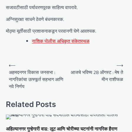
सजावटीसाठी पर्यावरणपूरक साहित्य वापरावे.
अग्निसुरक्षा साधने ठेवणे बंधनकारक.
मोठ्या मूर्तींसाठी प्रशासनाकडून परवानगी घेणे आवश्यक.
नाशिक पोलीस अधिकृत संकेतस्थळ
P
⟵
⟶
o
अहमदनगर विकास जनसभा :
आजचे भविष्य 28 ऑगस्ट : मेष ते
नागरिकांचा उत्स्फूर्त सहभाग आणि
मीन राशीफळ
s
नवे निर्णय
t
n
Related Posts
a
v
i
अहिल्यानगर गुन्हेगारी वाढ: लूट आणि चोरीच्या घटनांनी नागरिक हैराण