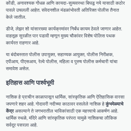
कोंडी, अनावश्यक गोंधळ आणि कायदा-सुव्यवस्था बिघडू नये यासाठी कठोर
पावले उचलली आहेत. संवेदनशील मंडळांभोवती अतिरिक्त पोलीस तैनात
केले जातील.
डीजे, लेझर शो यांसारख्या कार्यक्रमांवर निर्बंध कायम ठेवले जाणार आहेत.
वाहतूक सुरळीत पार पडावी म्हणून मुख्य चौकांवर विशेष पोलिस पथक
कार्यरत राहणार आहे.
या बंदोबस्तात पोलीस उपायुक्त, सहाय्यक आयुक्त, पोलीस निरीक्षक,
एपीआय, पीएसआय, रेल्वे पोलीस, महिला व पुरुष पोलीस कर्मचारी यांचा
समावेश असेल.
इतिहास आणि पार्श्वभूमी
नाशिक हे प्राचीन काळापासून धार्मिक, सांस्कृतिक आणि ऐतिहासिक वारसा
जपणारे शहर आहे. गोदावरी नदीच्या काठावर वसलेले नाशिक हे
कुंभमेळ्याचे
केंद्र
असल्याने ते जगभरातील भाविकांसाठी एक महत्त्वाचे आकर्षण आहे.
धार्मिक स्थळे, मंदिरे आणि सांस्कृतिक परंपरा यामुळे नाशिकचा लौकिक
सर्वदूर पसरला आहे.