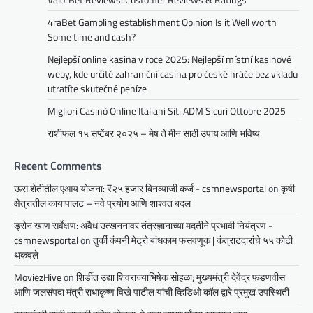
4raBet Gambling establishment Opinion Is it Well worth
Some time and cash?
Nejlepší online kasina v roce 2025: Nejlepší místní kasinové
weby, kde určitě zahraniční casina pro české hráče bez vkladu
utratíte skutečné peníze
Migliori Casinò Online Italiani Siti ADM Sicuri Ottobre 2025
राशीफल १५ सप्टेंबर २०२५ – मेष ते मीन साठी उपाय आणि भविष्य
Recent Comments
ऊस शेतीतील एआय योजना: ₹२५ हजार बिनव्याजी कर्ज - csmnewsportal
on
कृषी
क्षेत्रातील कायापालट – नवे प्रयोग आणि शाश्वत बदल
ड्रोन खाण सर्वेक्षण: अवैध उत्खननावर तंत्रज्ञानाच्या मदतीने प्रभावी नियंत्रण -
csmnewsportal
on
तुर्की कंपनी मेट्रो बांधकाम फसवणूक | कंत्राटदारांचे ५५ कोटी
थकवले
MoviezHive
on
शिर्डीत उद्या शिवराज्याभिषेक सोहळा; मुख्यमंत्री देवेंद्र फडणवीस
आणि जलसंपदा मंत्री राधाकृष्ण विखे पाटील यांची व्हिडिओ कॉल द्वारे प्रमुख उपस्थिती