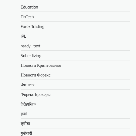
Education
FinTech
Forex Trading
IPL
ready_text
Sober living
Новости Криптовалют
Новости Форекс
Финтех
Форекс Брокеры
ऐतिहासिक
कृषी
क्रीडा
गुन्हेगारी