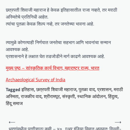
छत्रपती शिवाजी महाराज हे केवळ इतिहासातील राजा नव्हते, तर मराठी
अस्मितेचे प्रतिनिधी आहेत.
त्यांचा पुतळा केवळ शिल्प नव्हे, तर जनतेच्या भावना आहे.
त्यामुळे कोणत्याही निर्णयात जनतेचा सहभाग आणि भावनांचा सन्मान
आवश्यक आहे.
प्रशासनाने हे लक्षात घेत तडजोडीने मार्ग काढणे आवश्यक आहे.
मुख्य पृष्ठ – सांस्कृतिक कार्य विभाग, महाराष्ट्र राज्य, भारत
Archaeological Survey of India
Tagged
इतिहास
,
छत्रपती शिवाजी महाराज
,
पुतळा वाद
,
प्रशासन
,
मराठी
अस्मिता
,
राजकीय वाद
,
श्रीरामपूर
,
संस्कृती
,
स्थानिक आंदोलन
,
हिंदुत्व
,
हिंदू समाज
P
⟵
⟶
o
धरणांमधील पाणीसाठा कमी – ४०
एअर इंडिया विमान अपघात: दिल्ली-