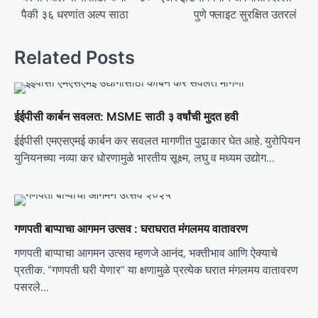
पैकी ३६ धरणांत अल्प साठा
पुणे फ्लाइट सुरक्षित उतरलं
s
t
Related Posts
n
a
v
ईईपीसी कार्बन सवलत: MSME साठी ३ वर्षांची मुदत हवी
i
ईईपीसी एमएसएमई कार्बन कर सवलत मागणीत पुढाकार घेत आहे. युरोपियन
g
युनियनच्या नव्या कर धोरणामुळे भारतीय सूक्ष्म, लघु व मध्यम उद्योग…
a
t
i
गणपती बाप्पाचा आगमन उत्सव : घराघरात मंगलमय वातावरण
o
गणपती बाप्पाचा आगमन उत्सव म्हणजे आनंद, भक्तीभाव आणि ऐक्याचे
n
प्रतीक. “गणपती घरी येणार” या क्षणामुळे प्रत्येक घरात मंगलमय वातावरण
पसरले…